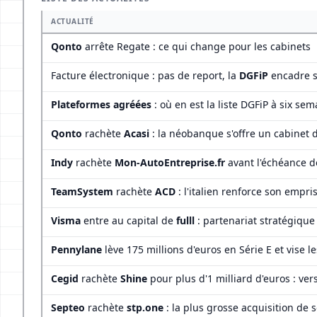
ACTUALITÉ
Qonto
arrête Regate : ce qui change pour les cabinets
Facture électronique : pas de report, la
DGFiP
encadre s
Plateformes agréées
: où en est la liste DGFiP à six se
Qonto
rachète
Acasi
: la néobanque s'offre un cabinet 
Indy
rachète
Mon-AutoEntreprise.fr
avant l'échéance de
TeamSystem
rachète
ACD
: l'italien renforce son empri
Visma
entre au capital de
fulll
: partenariat stratégique
Pennylane
lève 175 millions d'euros en Série E et vise le
Cegid
rachète
Shine
pour plus d'1 milliard d'euros : ve
Septeo
rachète
stp.one
: la plus grosse acquisition de 