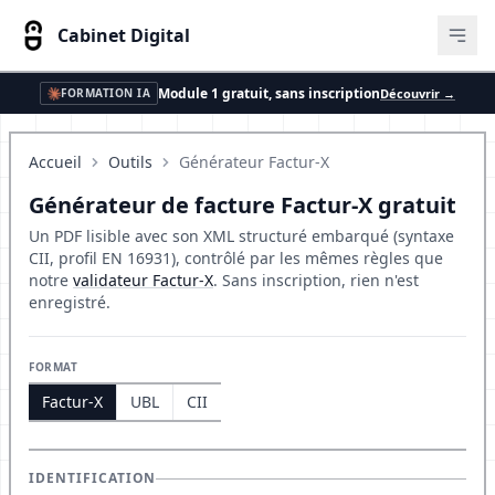
Cabinet Digital
Ouvr
Module 1 gratuit, sans inscription
Découvrir →
FORMATION IA
Accueil
Outils
Générateur Factur-X
Générateur de facture Factur-X gratuit
Un PDF lisible avec son XML structuré embarqué (syntaxe
CII, profil EN 16931), contrôlé par les mêmes règles que
notre
validateur Factur-X
. Sans inscription, rien n'est
enregistré.
FORMAT
Factur-X
UBL
CII
IDENTIFICATION