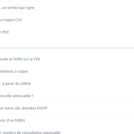
, un verdict par ligne
 ou import CSV
n PDF
suite et l'effet sur la TVA
mentions à copier
, à partir du SIREN
st-elle adressable ?
sur votre site, données DGFiP
rtir d'un SIREN
S + numéro de consultation opposable