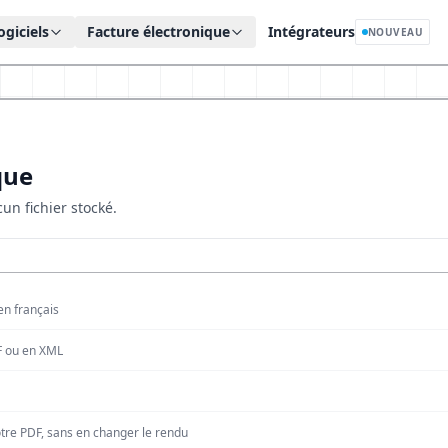
ogiciels
Facture électronique
Intégrateurs
NOUVEAU
que
cun fichier stocké.
en français
F ou en XML
re PDF, sans en changer le rendu