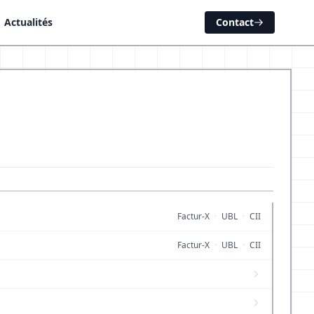
Actualités
Contact
Factur-X
·
UBL
·
CII
Factur-X
·
UBL
·
CII