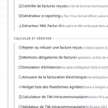
Contrôle de factures reçues
Un lot de factures fournisseurs
Générateur e-reporting
Le flux 10 au format officiel, saisie
Extracteur XML Factur-X
Récupère le XML embarqué dans u
CALCULER ET VÉRIFIER
Rejeter ou refuser une facture reçue
Le statut à poser, la 
Mentions obligatoires de facture
8 questions, un bloc de 
Simulateur d'échéances
Vos dates d'obligation 2026 et 2027
Annuaire de la facturation électronique
Une entreprise e
Widget liste des Plateformes Agréées
Iframe à intégrer 
Calculateur de TVA intracommunautaire
Numéro FR à pa
Validateur de TVA intracommunautaire
Vérification VIE