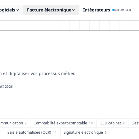
ogiciels
Facture électronique
Intégrateurs
NOUVEAU
 et digitaliser vos processus métier.
AI 2026
mmunication
Comptabilité expert-comptable
GED cabinet
Gest
9
10
9
Saisie automatisée (OCR)
Signature électronique
7
11
5