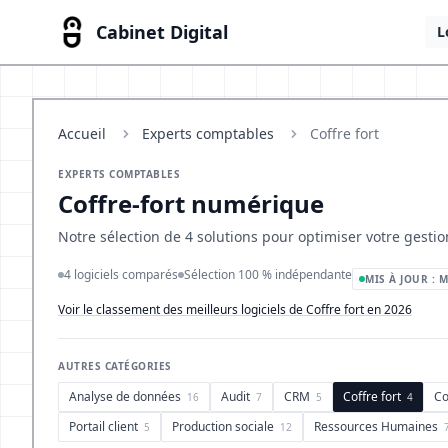
Cabinet Digital
L
Accueil
Experts comptables
Coffre fort
EXPERTS COMPTABLES
Coffre-fort numérique
Notre sélection de 4 solutions pour optimiser votre gestion
4 logiciels comparés
Sélection 100 % indépendante
MIS À JOUR : M
Voir le classement des meilleurs logiciels de Coffre fort en 2026
AUTRES CATÉGORIES
Analyse de données
Audit
CRM
Coffre fort
Co
16
7
5
4
Portail client
Production sociale
Ressources Humaines
5
12