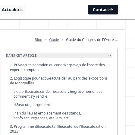
Actualités
Contact
Blog
>
Guide
>
Guide du Congrès de l'Ordre …
DANS CET ARTICLE
1. Pr&eacute;sentation du congr&egrave;s de l'ordre des
experts-comptables
2. Logistique pour acc&eacute;der au parc des expositions
de Montpellier
Lieu pr&eacute;cis de l'&eacute;v&egrave;nement et
comment s'y rendre
H&eacute;bergement
Plan du lieu et emplacement des stands,
conf&eacute;rences, ateliers, etc.
3. Programme d&eacute;taill&eacute; de l'&eacute;dition
2023