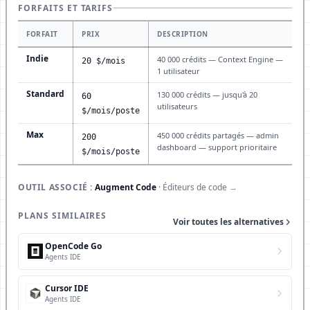
FORFAITS ET TARIFS
FORFAIT
PRIX
DESCRIPTION
Indie
40 000 crédits — Context Engine —
20 $/mois
1 utilisateur
Standard
130 000 crédits — jusqu'à 20
60
utilisateurs
$/mois/poste
Max
450 000 crédits partagés — admin
200
dashboard — support prioritaire
$/mois/poste
OUTIL ASSOCIÉ :
Augment Code
· Éditeurs de code
→
PLANS SIMILAIRES
Voir toutes les alternatives
OpenCode Go
Agents IDE
Cursor IDE
Agents IDE