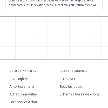
Composer 2 à 200+ tok/s. Espaces de travail multi-repo, agents
cloud parallèles, indexation locale. Désormais sur JetBrains via ACP.
Tier gratuit Hobby disponible.
OUTILS FINANCIERS
OUTILS TECHNIQUES
ROI Logiciel
Script SFTP
Amortissement
Tous les outils
Achat Immobilier
Schémas libres de droits
Location vs Achat