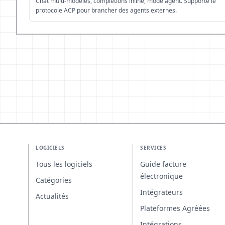
Chat multi-modèles, complétions inline, mode agent. Supporte le
protocole ACP pour brancher des agents externes.
LOGICIELS
SERVICES
Tous les logiciels
Guide facture
électronique
Catégories
Intégrateurs
Actualités
Plateformes Agréées
Intégrations