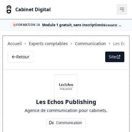
Cabinet Digital
Ouvr
Module 1 gratuit, sans inscription
Découvrir →
FORMATION IA
Accueil
Experts comptables
Communication
Les Echos
Retour
Site
Les Echos Publishing
Agence de communication pour cabinets.
Communication