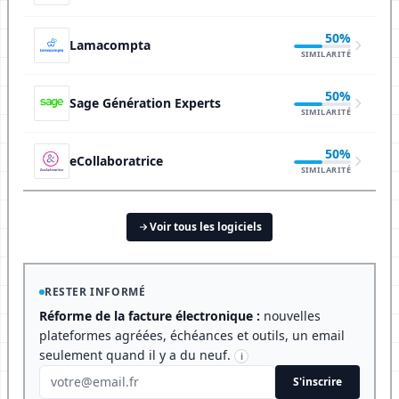
50%
Lamacompta
SIMILARITÉ
50%
Sage Génération Experts
SIMILARITÉ
50%
eCollaboratrice
SIMILARITÉ
Voir tous les logiciels
RESTER INFORMÉ
Réforme de la facture électronique :
nouvelles
plateformes agréées, échéances et outils, un email
seulement quand il y a du neuf.
i
S'inscrire