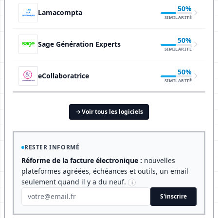
50%
Lamacompta
SIMILARITÉ
50%
Sage Génération Experts
SIMILARITÉ
50%
eCollaboratrice
SIMILARITÉ
Voir tous les logiciels
RESTER INFORMÉ
Réforme de la facture électronique :
nouvelles
plateformes agréées, échéances et outils, un email
seulement quand il y a du neuf.
i
S'inscrire