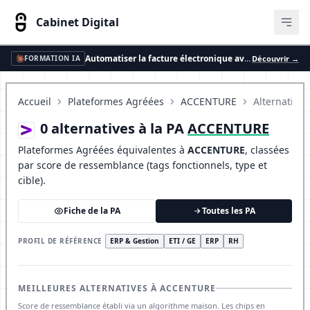
Cabinet Digital
Ouvr
Automatiser la facture électronique avec l'IA
Découvrir →
FORMATION IA
Accueil
Plateformes Agréées
ACCENTURE
Alternatives
0 alternatives à la PA
ACCENTURE
Plateformes Agréées équivalentes à
ACCENTURE
, classées
par score de ressemblance (tags fonctionnels, type et
cible).
Fiche de la PA
Toutes les PA
PROFIL DE RÉFÉRENCE
ERP & Gestion
ETI / GE
ERP
RH
MEILLEURES ALTERNATIVES À ACCENTURE
Score de ressemblance établi via un algorithme maison. Les chips en