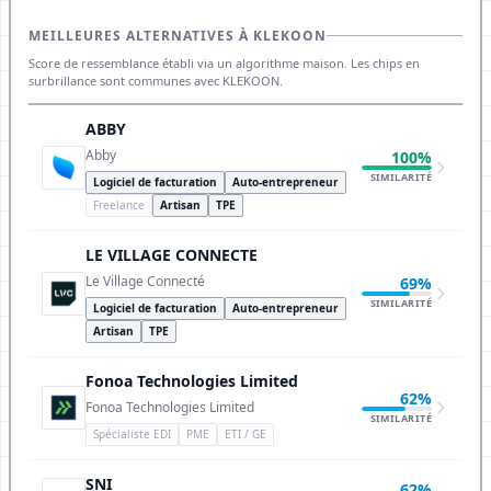
MEILLEURES ALTERNATIVES À KLEKOON
Score de ressemblance établi via un algorithme maison. Les chips en
surbrillance sont communes avec KLEKOON.
ABBY
Abby
100%
SIMILARITÉ
Logiciel de facturation
Auto-entrepreneur
Freelance
Artisan
TPE
LE VILLAGE CONNECTE
Le Village Connecté
69%
SIMILARITÉ
Logiciel de facturation
Auto-entrepreneur
Artisan
TPE
Fonoa Technologies Limited
62%
Fonoa Technologies Limited
SIMILARITÉ
Spécialiste EDI
PME
ETI / GE
SNI
62%