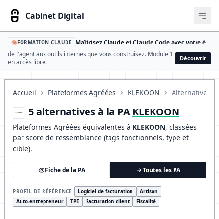
Cabinet Digital
Ouvr
Maîtrisez Claude et Claude Code avec votre équipe
FORMATION CLAUDE
de l'agent aux outils internes que vous construisez. Module 1
Découvrir
en accès libre.
Accueil
Plateformes Agréées
KLEKOON
Alternatives
5 alternatives à la PA
KLEKOON
Plateformes Agréées équivalentes à
KLEKOON
, classées
par score de ressemblance (tags fonctionnels, type et
cible).
Fiche de la PA
Toutes les PA
PROFIL DE RÉFÉRENCE
Logiciel de facturation
Artisan
Auto-entrepreneur
TPE
Facturation client
Fiscalité