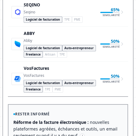
SEQINO
65%
Seqino
SIMILARITÉ
Logiciel de facturation
TPE
PME
ABBY
Abby
50%
SIMILARITÉ
Logiciel de facturation
Auto-entrepreneur
Freelance
Artisan
TPE
VosFactures
VosFactures
50%
SIMILARITÉ
Logiciel de facturation
Auto-entrepreneur
Freelance
TPE
PME
RESTER INFORMÉ
Réforme de la facture électronique :
nouvelles
plateformes agréées, échéances et outils, un email
seulement quand il y a du neuf.
i