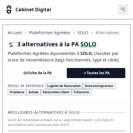
Cabinet Digital
Ouvr
Accueil
Plateformes Agréées
SOLO
Alternatives
3 alternatives à la PA
SOLO
Plateformes Agréées équivalentes à
SOLO
, classées par
score de ressemblance (tags fonctionnels, type et cible).
Fiche de la PA
Toutes les PA
PROFIL DE RÉFÉRENCE
Logiciel de facturation
Auto-entrepreneur
Freelance
Achats
Facturation client
Trésorerie
MEILLEURES ALTERNATIVES À SOLO
Score de ressemblance établi via un algorithme maison. Les chips en
surbrillance sont communes avec SOLO.