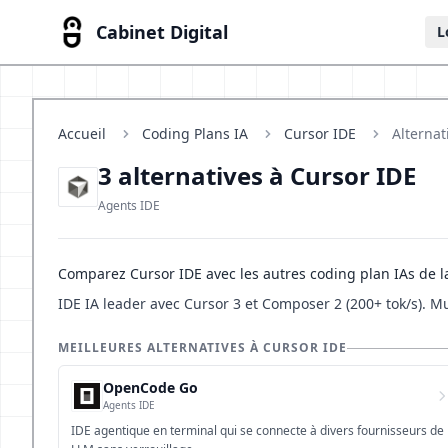
Cabinet Digital
L
Accueil
Coding Plans IA
Cursor IDE
Alternat
3 alternatives à Cursor IDE
Agents IDE
Comparez Cursor IDE avec les autres coding plan IAs de l
IDE IA leader avec Cursor 3 et Composer 2 (200+ tok/s). M
MEILLEURES ALTERNATIVES À CURSOR IDE
OpenCode Go
Agents IDE
IDE agentique en terminal qui se connecte à divers fournisseurs de