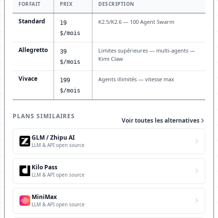
FORFAIT
PRIX
DESCRIPTION
Standard
K2.5/K2.6 — 100 Agent Swarm
19
$/mois
Allegretto
Limites supérieures — multi-agents —
39
Kimi Claw
$/mois
Vivace
Agents illimités — vitesse max
199
$/mois
PLANS SIMILAIRES
Voir toutes les alternatives
GLM / Zhipu AI
LLM & API open source
Kilo Pass
LLM & API open source
MiniMax
LLM & API open source