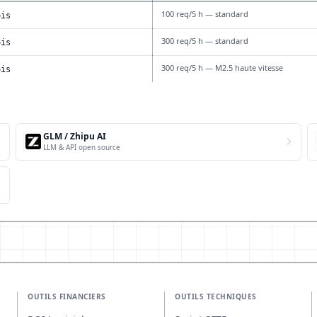
100 req/5 h — standard
ois
300 req/5 h — standard
ois
300 req/5 h — M2.5 haute vitesse
ois
GLM / Zhipu AI
LLM & API open source
OUTILS FINANCIERS
OUTILS TECHNIQUES