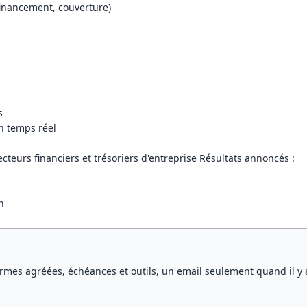
 financement, couverture)
s
n temps réel
ecteurs financiers et trésoriers d'entreprise Résultats annoncés :
n
rmes agréées, échéances et outils, un email seulement quand il y 