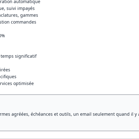
turation automatique
e, suivi impayés
enclatures, gammes
gestion commandes
00%
temps significatif
irées
cifiques
rvices optimisée
rmes agréées, échéances et outils, un email seulement quand il y 