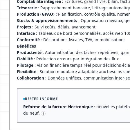
Comptabilité intégrée
: Écritures, grand livre, bilan, fac
Trésorerie
: Rapprochement bancaire, lettrage automatiqu
Production (GPAO)
: Planification, contrôle qualité, nom
Stocks & approvisionnements
: Optimisation niveaux, 
Projets
: Suivi coûts, délais, avancement
Interface
: Tableaux de bord personnalisés, accès web 1
Conformité
: Déclarations fiscales, TVA, immobilisations
Bénéfices
Productivité
: Automatisation des tâches répétitives, gain 
Fiabilité
: Réduction erreurs par intégration des flux
Pilotage
: Vision financière temps réel pour décisions écla
Flexibilité
: Solution modulaire adaptable aux besoins spé
Collaboration
: Données unifiées, communication inter-se
RESTER INFORMÉ
Réforme de la facture électronique :
nouvelles platefo
du neuf.
i