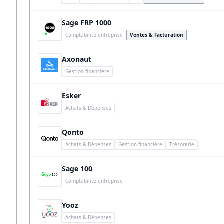
Sage FRP 1000
Comptabilité entreprise
Ventes & Facturation
Axonaut
Gestion financière
Esker
Achats & Dépenses
Qonto
Achats & Dépenses
Gestion financière
Trésorerie
Sage 100
Comptabilité entreprise
Yooz
Achats & Dépenses