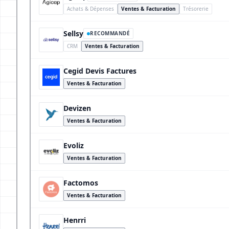
Achats & Dépenses
Ventes & Facturation
Trésorerie
Sellsy
RECOMMANDÉ
CRM
Ventes & Facturation
Cegid Devis Factures
Ventes & Facturation
Devizen
Ventes & Facturation
Evoliz
Ventes & Facturation
Factomos
Ventes & Facturation
Henrri