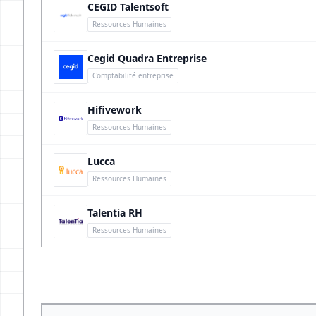
CEGID Talentsoft
Ressources Humaines
Cegid Quadra Entreprise
Comptabilité entreprise
Hifivework
Ressources Humaines
Lucca
Ressources Humaines
Talentia RH
Ressources Humaines