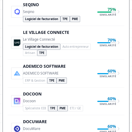
SEQINO
75%
Seqino
SIMILARITÉ
Logiciel de facturation
TPE
PME
LE VILLAGE CONNECTE
Le Village Connecté
70%
SIMILARITÉ
Logiciel de facturation
Auto-entrepreneur
Artisan
TPE
ADEMICO SOFTWARE
60%
ADEMICO SOFTWARE
SIMILARITÉ
ERP & Gestion
TPE
PME
DOCOON
60%
Docoon
SIMILARITÉ
Spécialiste EDI
TPE
PME
ETI / GE
DOCUWARE
60%
DocuWare
SIMILARITÉ