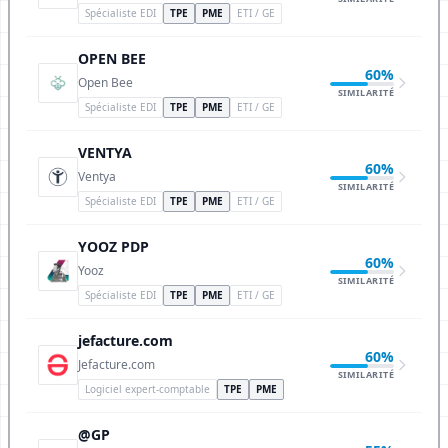
Spécialiste EDI
TPE
PME
ETI / GE
OPEN BEE
60%
Open Bee
SIMILARITÉ
Spécialiste EDI
TPE
PME
ETI / GE
VENTYA
60%
Ventya
SIMILARITÉ
Spécialiste EDI
TPE
PME
ETI / GE
YOOZ PDP
60%
Yooz
SIMILARITÉ
Spécialiste EDI
TPE
PME
ETI / GE
jefacture.com
60%
Jefacture.com
SIMILARITÉ
Logiciel expert-comptable
TPE
PME
@GP