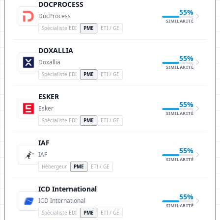
DOCPROCESS
55%
DocProcess
SIMILARITÉ
Spécialiste EDI
PME
ETI / GE
DOXALLIA
55%
Doxallia
SIMILARITÉ
Spécialiste EDI
PME
ETI / GE
ESKER
55%
Esker
SIMILARITÉ
Spécialiste EDI
PME
ETI / GE
IAF
55%
IAF
SIMILARITÉ
Hébergeur
PME
ETI / GE
ICD International
55%
ICD International
SIMILARITÉ
Spécialiste EDI
PME
ETI / GE