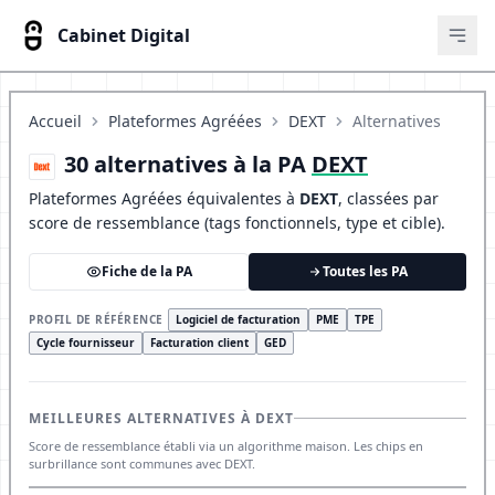
Cabinet Digital
Ouvr
Accueil
Plateformes Agréées
DEXT
Alternatives
30 alternatives à la PA
DEXT
Plateformes Agréées équivalentes à
DEXT
, classées par
score de ressemblance (tags fonctionnels, type et cible).
Fiche de la PA
Toutes les PA
PROFIL DE RÉFÉRENCE
Logiciel de facturation
PME
TPE
Cycle fournisseur
Facturation client
GED
MEILLEURES ALTERNATIVES À DEXT
Score de ressemblance établi via un algorithme maison. Les chips en
surbrillance sont communes avec DEXT.