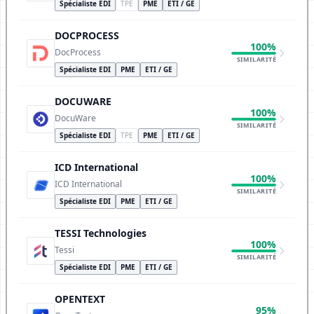
Spécialiste EDI
TPE
PME
ETI / GE
DOCPROCESS
100%
DocProcess
SIMILARITÉ
Spécialiste EDI
PME
ETI / GE
DOCUWARE
100%
DocuWare
SIMILARITÉ
Spécialiste EDI
TPE
PME
ETI / GE
ICD International
100%
ICD International
SIMILARITÉ
Spécialiste EDI
PME
ETI / GE
TESSI Technologies
100%
Tessi
SIMILARITÉ
Spécialiste EDI
PME
ETI / GE
OPENTEXT
95%