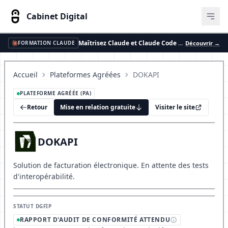
Cabinet Digital
Ouvr
Maîtrisez Claude et Claude Code avec votre équipe
Découvrir →
FORMATION CLAUDE
Accueil
Plateformes Agréées
DOKAPI
PLATEFORME AGRÉÉE (PA)
Retour
Mise en relation gratuite
Visiter le site
DOKAPI
Solution de facturation électronique. En attente des tests
d'interopérabilité.
STATUT DGFIP
RAPPORT D'AUDIT DE CONFORMITÉ ATTENDU