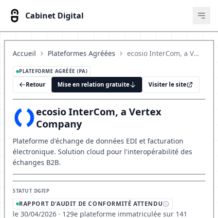
Cabinet Digital
Ouvr
Accueil
Plateformes Agréées
ecosio InterCom, a Vertex Company
PLATEFORME AGRÉÉE (PA)
Retour
Mise en relation gratuite
Visiter le site
ecosio InterCom, a Vertex
Company
Plateforme d'échange de données EDI et facturation
électronique. Solution cloud pour l'interopérabilité des
échanges B2B.
STATUT DGFIP
RAPPORT D'AUDIT DE CONFORMITÉ ATTENDU
le 30/04/2026 · 129e plateforme immatriculée sur 141