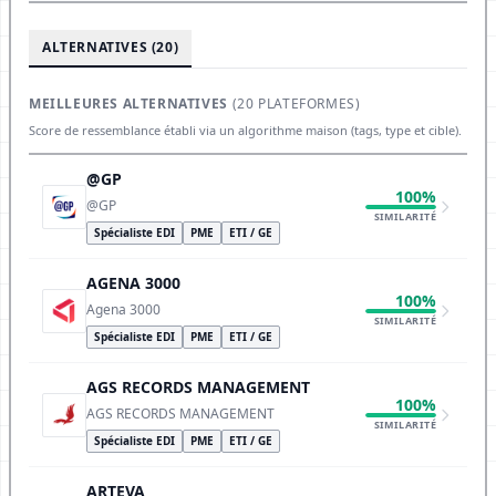
ALTERNATIVES (20)
MEILLEURES ALTERNATIVES
(20 PLATEFORMES)
Score de ressemblance établi via un algorithme maison (tags, type et cible).
@GP
100%
@GP
SIMILARITÉ
Spécialiste EDI
PME
ETI / GE
AGENA 3000
100%
Agena 3000
SIMILARITÉ
Spécialiste EDI
PME
ETI / GE
AGS RECORDS MANAGEMENT
100%
AGS RECORDS MANAGEMENT
SIMILARITÉ
Spécialiste EDI
PME
ETI / GE
ARTEVA