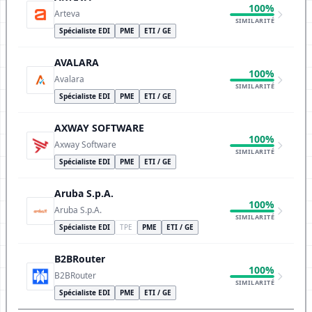
100%
Arteva
SIMILARITÉ
Spécialiste EDI
PME
ETI / GE
AVALARA
100%
Avalara
SIMILARITÉ
Spécialiste EDI
PME
ETI / GE
AXWAY SOFTWARE
100%
Axway Software
SIMILARITÉ
Spécialiste EDI
PME
ETI / GE
Aruba S.p.A.
100%
Aruba S.p.A.
SIMILARITÉ
Spécialiste EDI
TPE
PME
ETI / GE
B2BRouter
100%
B2BRouter
SIMILARITÉ
Spécialiste EDI
PME
ETI / GE