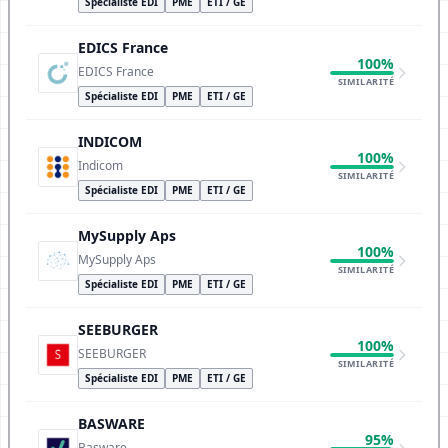
Spécialiste EDI
PME
ETI / GE
EDICS France
100%
EDICS France
SIMILARITÉ
Spécialiste EDI
PME
ETI / GE
INDICOM
100%
Indicom
SIMILARITÉ
Spécialiste EDI
PME
ETI / GE
MySupply Aps
100%
MySupply Aps
SIMILARITÉ
Spécialiste EDI
PME
ETI / GE
SEEBURGER
100%
SEEBURGER
SIMILARITÉ
Spécialiste EDI
PME
ETI / GE
BASWARE
95%
Basware