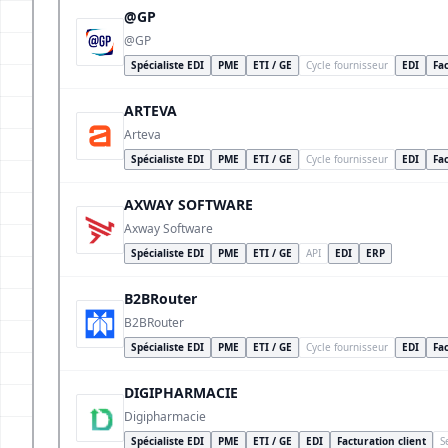
@GP
@GP
Spécialiste EDI
PME
ETI / GE
Cycle fournisseur
EDI
Fac
ARTEVA
Arteva
Spécialiste EDI
PME
ETI / GE
Cycle fournisseur
EDI
Fac
AXWAY SOFTWARE
Axway Software
Spécialiste EDI
PME
ETI / GE
API
EDI
ERP
B2BRouter
B2BRouter
Spécialiste EDI
PME
ETI / GE
Cycle fournisseur
EDI
Fac
DIGIPHARMACIE
Digipharmacie
Spécialiste EDI
PME
ETI / GE
EDI
Facturation client
S