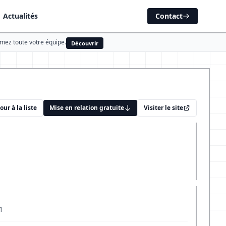
Actualités
Contact
rmez toute votre équipe.
Découvrir
our à la liste
Mise en relation gratuite
Visiter le site
1