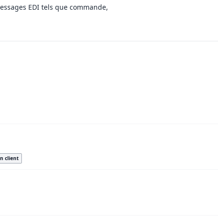
 messages EDI tels que commande,
.
n client