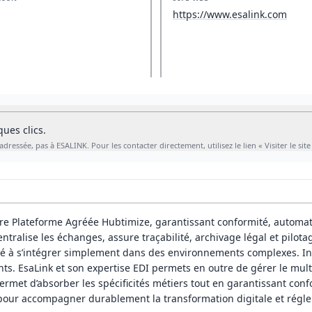
https://www.esalink.com
ues clics.
Cabinet Digital est un annuaire indépendant : votre demande nous est adressée, pas à ESALINK. Pour les contacter directement, utilisez le lien « Visiter le si
pre Plateforme Agréée Hubtimize, garantissant conformité, automati
centralise les échanges, assure traçabilité, archivage légal et pilo
 à s’intégrer simplement dans des environnements complexes. Inte
nts. EsaLink et son expertise EDI permets en outre de gérer le multi
ermet d’absorber les spécificités métiers tout en garantissant confo
 pour accompagner durablement la transformation digitale et régle