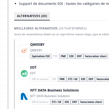
Support de documents EDI : toutes les catégories de
ALTERNATIVES (20)
MEILLEURES ALTERNATIVES
(20 PLATEFORMES)
Score de ressemblance établi via un algorithme maison (tags, type et cible)
QWEEBY
QWEEBY
Spécialiste EDI
TPE
PME
EDI
ERP
Facturation client
EDT
EDT
ERP & Gestion
TPE
PME
ETI / GE
EDI
ERP
Facturatio
NTT DATA Business Solutions
NTT DATA Business Solutions
ERP & Gestion
ETI / GE
EDI
ERP
Facturation client