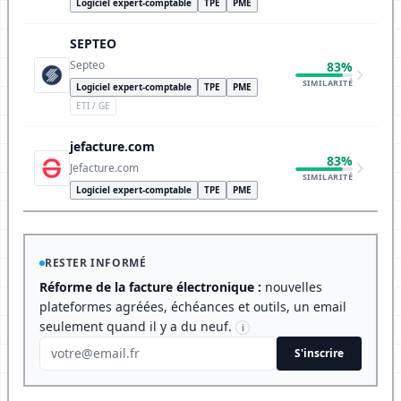
Logiciel expert-comptable
TPE
PME
SEPTEO
Septeo
83%
SIMILARITÉ
Logiciel expert-comptable
TPE
PME
ETI / GE
jefacture.com
83%
Jefacture.com
SIMILARITÉ
Logiciel expert-comptable
TPE
PME
RESTER INFORMÉ
Réforme de la facture électronique :
nouvelles
plateformes agréées, échéances et outils, un email
seulement quand il y a du neuf.
i
S'inscrire