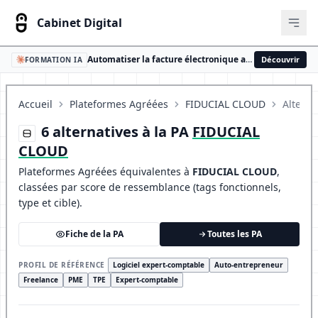
Cabinet Digital
Ouvr
Automatiser la facture électronique avec l'IA
Découvrir
FORMATION IA
Accueil
Plateformes Agréées
FIDUCIAL CLOUD
Alterna
6 alternatives à la PA
FIDUCIAL
CLOUD
Plateformes Agréées équivalentes à
FIDUCIAL CLOUD
,
classées par score de ressemblance (tags fonctionnels,
type et cible).
Fiche de la PA
Toutes les PA
PROFIL DE RÉFÉRENCE
Logiciel expert-comptable
Auto-entrepreneur
Freelance
PME
TPE
Expert-comptable