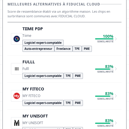
MEILLEURES ALTERNATIVES À FIDUCIAL CLOUD
Score de ressemblance établi via un algorithme maison. Les chips en
surbrillance sont communes avec FIDUCIAL CLOUD.
TIIME PDP
Tiime
100%
SIMILARITÉ
Logiciel expert-comptable
Auto-entrepreneur
Freelance
TPE
PME
FULLL
83%
Fulll
SIMILARITÉ
Logiciel expert-comptable
TPE
PME
MY FITECO
83%
MY FITECO
SIMILARITÉ
Logiciel expert-comptable
TPE
PME
MY UNISOFT
83%
MY UNISOFT
SIMILARITÉ