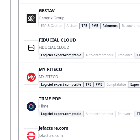
GESTAV
Generix Group
ERP & Gestion
Artisan
TPE
PME
Paiement
Recouvreme
FIDUCIAL CLOUD
FIDUCIAL CLOUD
Logiciel expert-comptable
Auto-entrepreneur
Freelance
T
MY FITECO
MY FITECO
Logiciel expert-comptable
TPE
PME
Comptabilité
Exper
TIIME PDP
Tiime
Logiciel expert-comptable
Auto-entrepreneur
Freelance
T
jefacture.com
Jefacture.com