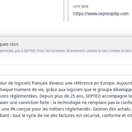
SITE WEB
https://www.septeopdp.com
ues clics.
Cabinet Digital est un annuaire indépendant : votre demande nous est adressée, pas à SEPTEO. Pour les contacter directement, utilisez le lien « Visiter le site
r de logiciels français devenu une référence en Europe. Aujourd’
e chaque moment de vie, grâce aux logiciels que le groupe développe
ions réglementées. Depuis plus de 25 ans, SEPTEO accompagne les
c une conviction forte : la technologie ne remplace pas la confianc
 une PA conçue pour les métiers réglementés. Gestion des achats,
nt : tout le cycle de vie des factures est sécurisé, conforme et in