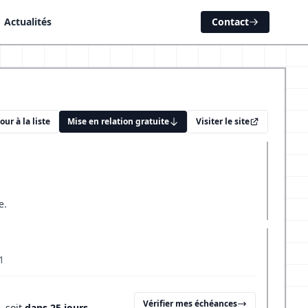
Actualités
Contact
our à la liste
Mise en relation gratuite
Visiter le site
e.
1
Vérifier mes échéances
, soit
dans 25 jours
.