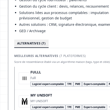
Gestion du cycle client : devis, relances, recouvrement
Solutions liées aux processus comptables : imputation
prévisionnel, gestion de budget
Autres solutions : CRM, signature électronique, examen 
GED / Archivage
ALTERNATIVES (7)
MEILLEURES ALTERNATIVES
(7 PLATEFORMES)
Score de ressemblance établi via un algorithme maison (tags, type et cible)
FULLL
Fulll
Logiciel expert-comptable
TPE
PME
Expert-comptable
MY UNISOFT
MY UNISOFT
Logiciel expert-comptable
TPE
PME
Expert-comptable
N