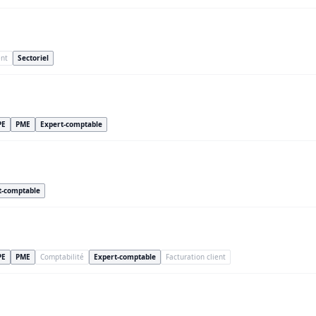
nt
Sectoriel
PE
PME
Expert-comptable
t-comptable
PE
PME
Comptabilité
Expert-comptable
Facturation client