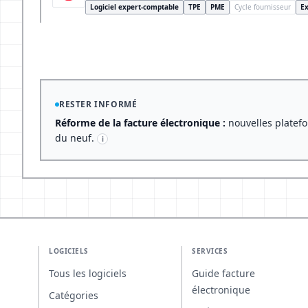
Logiciel expert-comptable
TPE
PME
Cycle fournisseur
Ex
RESTER INFORMÉ
Réforme de la facture électronique :
nouvelles platefo
du neuf.
i
LOGICIELS
SERVICES
Tous les logiciels
Guide facture
électronique
Catégories