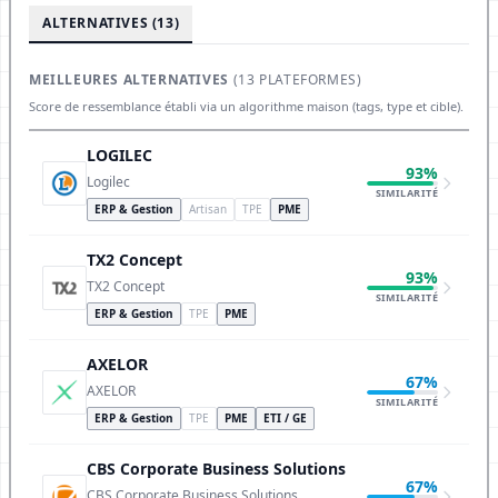
ALTERNATIVES (13)
MEILLEURES ALTERNATIVES
(13 PLATEFORMES)
Score de ressemblance établi via un algorithme maison (tags, type et cible).
LOGILEC
93%
Logilec
SIMILARITÉ
ERP & Gestion
Artisan
TPE
PME
TX2 Concept
93%
TX2 Concept
SIMILARITÉ
ERP & Gestion
TPE
PME
AXELOR
67%
AXELOR
SIMILARITÉ
ERP & Gestion
TPE
PME
ETI / GE
CBS Corporate Business Solutions
67%
CBS Corporate Business Solutions