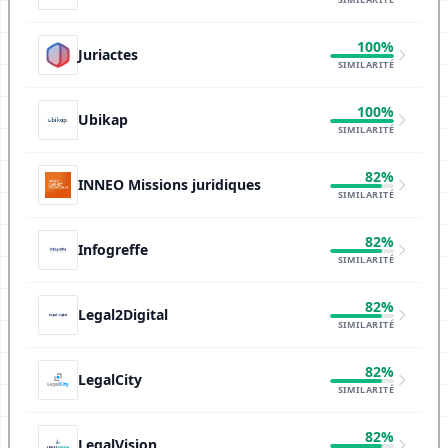
100%
Juriactes
SIMILARITÉ
100%
Ubikap
SIMILARITÉ
82%
INNEO Missions juridiques
SIMILARITÉ
82%
Infogreffe
SIMILARITÉ
82%
Legal2Digital
SIMILARITÉ
82%
LegalCity
SIMILARITÉ
82%
LegalVision