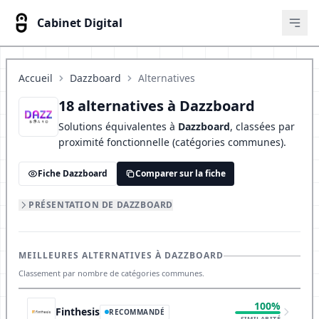
Cabinet Digital
Ouvr
Accueil
Dazzboard
Alternatives
18 alternatives à Dazzboard
Solutions équivalentes à
Dazzboard
, classées par
proximité fonctionnelle (catégories communes).
Fiche Dazzboard
Comparer sur la fiche
PRÉSENTATION DE DAZZBOARD
MEILLEURES ALTERNATIVES À DAZZBOARD
Classement par nombre de catégories communes.
100%
Finthesis
RECOMMANDÉ
SIMILARITÉ