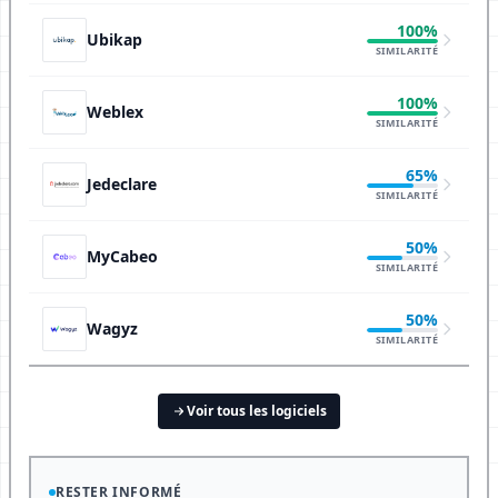
100%
Ubikap
SIMILARITÉ
100%
Weblex
SIMILARITÉ
65%
Jedeclare
SIMILARITÉ
50%
MyCabeo
SIMILARITÉ
50%
Wagyz
SIMILARITÉ
Voir tous les logiciels
RESTER INFORMÉ