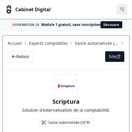
Cabinet Digital
Ouvr
Module 1 gratuit, sans inscription
Découvrir
FORMATION IA
Accueil
Experts comptables
Saisie automatisée (OCR)
Sc
Retour
Site
Scriptura
Solution d'externalisation de la comptabilité.
Saisie automatisée (OCR)