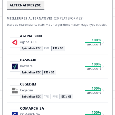
ALTERNATIVES (20)
MEILLEURES ALTERNATIVES
(20 PLATEFORMES)
Score de ressemblance établi via un algorithme maison (tags, type et cible).
AGENA 3000
100%
Agena 3000
SIMILARITÉ
Spécialiste EDI
PME
ETI / GE
BASWARE
100%
Basware
SIMILARITÉ
Spécialiste EDI
ETI / GE
CEGEDIM
100%
Cegedim
SIMILARITÉ
Spécialiste EDI
TPE
PME
ETI / GE
COMARCH SA
100%
COMARCH SA