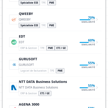
Spécialiste EDI
TPE
PME
QWEEBY
70%
QWEEBY
SIMILARITÉ
Spécialiste EDI
TPE
PME
EDT
60%
EDT
SIMILARITÉ
ERP & Gestion
TPE
PME
ETI / GE
GURUSOFT
55%
GURUSOFT
SIMILARITÉ
Logiciel de facturation
TPE
PME
NTT DATA Business Solutions
55%
NTT DATA Business Solutions
SIMILARITÉ
ERP & Gestion
ETI / GE
AGENA 3000