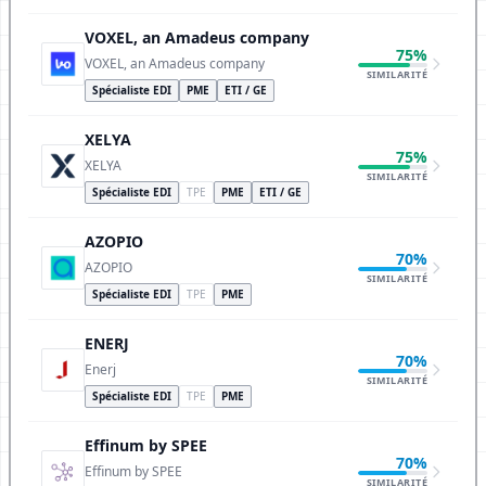
VOXEL, an Amadeus company
75%
VOXEL, an Amadeus company
SIMILARITÉ
Spécialiste EDI
PME
ETI / GE
XELYA
75%
XELYA
SIMILARITÉ
Spécialiste EDI
TPE
PME
ETI / GE
AZOPIO
70%
AZOPIO
SIMILARITÉ
Spécialiste EDI
TPE
PME
ENERJ
70%
Enerj
SIMILARITÉ
Spécialiste EDI
TPE
PME
Effinum by SPEE
70%
Effinum by SPEE
SIMILARITÉ