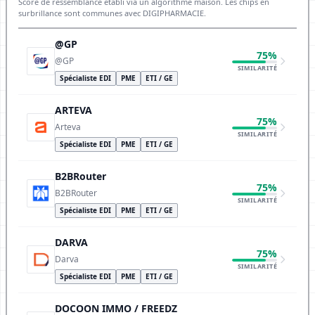
Score de ressemblance établi via un algorithme maison. Les chips en
surbrillance sont communes avec DIGIPHARMACIE.
@GP
75%
@GP
SIMILARITÉ
Spécialiste EDI
PME
ETI / GE
ARTEVA
75%
Arteva
SIMILARITÉ
Spécialiste EDI
PME
ETI / GE
B2BRouter
75%
B2BRouter
SIMILARITÉ
Spécialiste EDI
PME
ETI / GE
DARVA
75%
Darva
SIMILARITÉ
Spécialiste EDI
PME
ETI / GE
DOCOON IMMO / FREEDZ