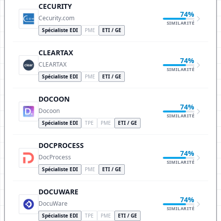
CECURITY
74%
Cecurity.com
SIMILARITÉ
Spécialiste EDI
PME
ETI / GE
CLEARTAX
74%
CLEARTAX
SIMILARITÉ
Spécialiste EDI
PME
ETI / GE
DOCOON
74%
Docoon
SIMILARITÉ
Spécialiste EDI
TPE
PME
ETI / GE
DOCPROCESS
74%
DocProcess
SIMILARITÉ
Spécialiste EDI
PME
ETI / GE
DOCUWARE
74%
DocuWare
SIMILARITÉ
Spécialiste EDI
TPE
PME
ETI / GE