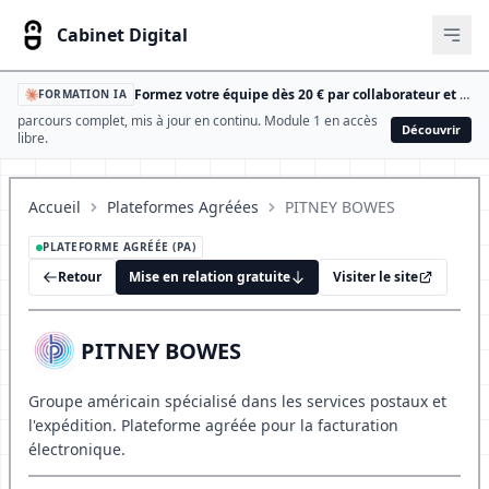
Cabinet Digital
Ouvr
Formez votre équipe dès 20 € par collaborateur et par an
FORMATION IA
parcours complet, mis à jour en continu. Module 1 en accès
Découvrir
libre.
Accueil
Plateformes Agréées
PITNEY BOWES
PLATEFORME AGRÉÉE (PA)
Retour
Mise en relation gratuite
Visiter le site
PITNEY BOWES
Groupe américain spécialisé dans les services postaux et
l'expédition. Plateforme agréée pour la facturation
électronique.