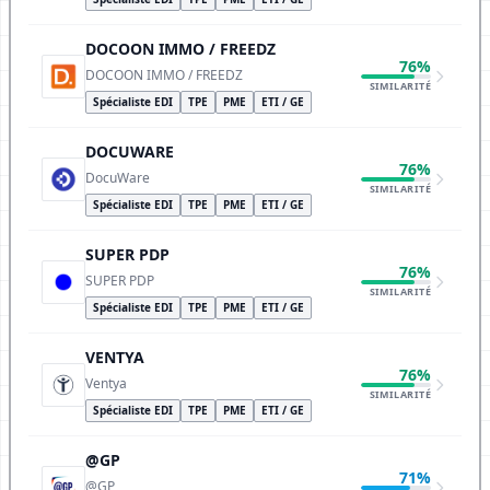
DOCOON IMMO / FREEDZ
76%
DOCOON IMMO / FREEDZ
SIMILARITÉ
Spécialiste EDI
TPE
PME
ETI / GE
DOCUWARE
76%
DocuWare
SIMILARITÉ
Spécialiste EDI
TPE
PME
ETI / GE
SUPER PDP
76%
SUPER PDP
SIMILARITÉ
Spécialiste EDI
TPE
PME
ETI / GE
VENTYA
76%
Ventya
SIMILARITÉ
Spécialiste EDI
TPE
PME
ETI / GE
@GP
71%
@GP