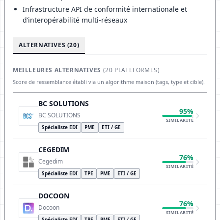
Infrastructure API de conformité internationale et
d’interopérabilité multi-réseaux
ALTERNATIVES (20)
MEILLEURES ALTERNATIVES
(20 PLATEFORMES)
Score de ressemblance établi via un algorithme maison (tags, type et cible).
BC SOLUTIONS
95%
BC SOLUTIONS
SIMILARITÉ
Spécialiste EDI
PME
ETI / GE
CEGEDIM
76%
Cegedim
SIMILARITÉ
Spécialiste EDI
TPE
PME
ETI / GE
DOCOON
76%
Docoon
SIMILARITÉ
Spécialiste EDI
TPE
PME
ETI / GE