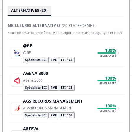
ALTERNATIVES (20)
MEILLEURES ALTERNATIVES
(20 PLATEFORMES)
Score de ressemblance établi via un algorithme maison (tags, type et cible).
@GP
100%
@GP
SIMILARITÉ
Spécialiste EDI
PME
ETI / GE
AGENA 3000
100%
Agena 3000
SIMILARITÉ
Spécialiste EDI
PME
ETI / GE
AGS RECORDS MANAGEMENT
100%
AGS RECORDS MANAGEMENT
SIMILARITÉ
Spécialiste EDI
PME
ETI / GE
ARTEVA