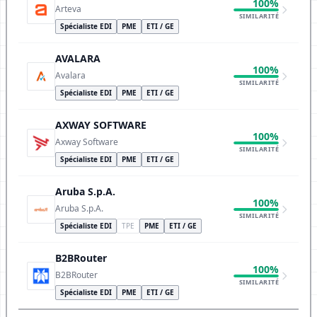
100%
Arteva
SIMILARITÉ
Spécialiste EDI
PME
ETI / GE
AVALARA
100%
Avalara
SIMILARITÉ
Spécialiste EDI
PME
ETI / GE
AXWAY SOFTWARE
100%
Axway Software
SIMILARITÉ
Spécialiste EDI
PME
ETI / GE
Aruba S.p.A.
100%
Aruba S.p.A.
SIMILARITÉ
Spécialiste EDI
TPE
PME
ETI / GE
B2BRouter
100%
B2BRouter
SIMILARITÉ
Spécialiste EDI
PME
ETI / GE