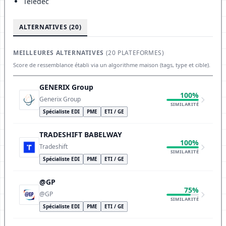
Teledec
ALTERNATIVES (20)
MEILLEURES ALTERNATIVES
(20 PLATEFORMES)
Score de ressemblance établi via un algorithme maison (tags, type et cible).
GENERIX Group
100%
Generix Group
SIMILARITÉ
Spécialiste EDI
PME
ETI / GE
TRADESHIFT BABELWAY
100%
Tradeshift
SIMILARITÉ
Spécialiste EDI
PME
ETI / GE
@GP
75%
@GP
SIMILARITÉ
Spécialiste EDI
PME
ETI / GE