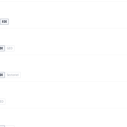
EDI
DI
GED
DI
Sectoriel
ED