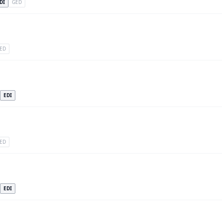
DI
GED
ED
EDI
ED
EDI