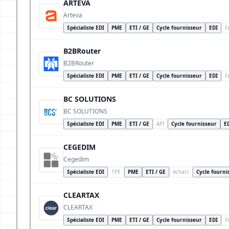
ARTEVA
Arteva
Spécialiste EDI
PME
ETI / GE
Cycle fournisseur
EDI
F
B2BRouter
B2BRouter
Spécialiste EDI
PME
ETI / GE
Cycle fournisseur
EDI
F
BC SOLUTIONS
BC SOLUTIONS
Spécialiste EDI
PME
ETI / GE
API
Cycle fournisseur
E
CEGEDIM
Cegedim
Spécialiste EDI
TPE
PME
ETI / GE
Achats
Cycle fourni
CLEARTAX
CLEARTAX
Spécialiste EDI
PME
ETI / GE
Cycle fournisseur
EDI
F