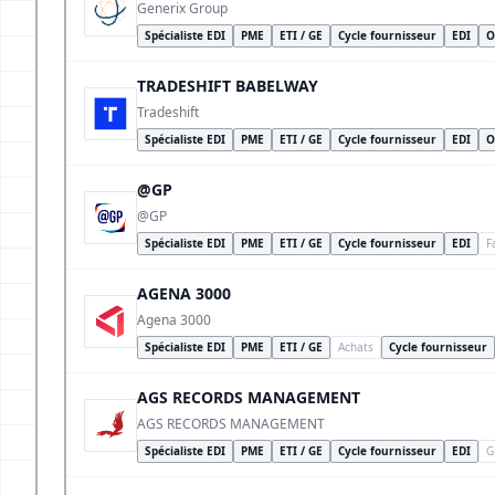
Generix Group
Spécialiste EDI
PME
ETI / GE
Cycle fournisseur
EDI
O
TRADESHIFT BABELWAY
Tradeshift
Spécialiste EDI
PME
ETI / GE
Cycle fournisseur
EDI
O
@GP
@GP
Spécialiste EDI
PME
ETI / GE
Cycle fournisseur
EDI
F
AGENA 3000
Agena 3000
Spécialiste EDI
PME
ETI / GE
Achats
Cycle fournisseur
AGS RECORDS MANAGEMENT
AGS RECORDS MANAGEMENT
Spécialiste EDI
PME
ETI / GE
Cycle fournisseur
EDI
G