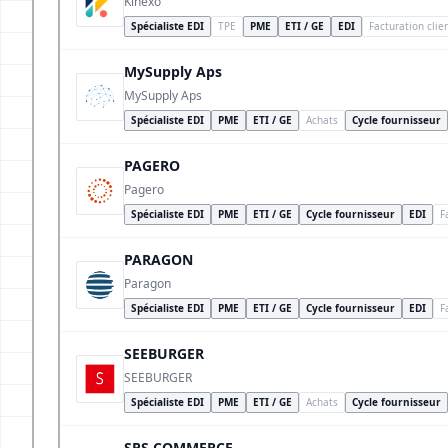
Kinexo
Spécialiste EDI
TPE
PME
ETI / GE
EDI
Facturation clie
MySupply Aps
MySupply Aps
Spécialiste EDI
PME
ETI / GE
Achats
Cycle fournisseur
PAGERO
Pagero
Spécialiste EDI
PME
ETI / GE
Cycle fournisseur
EDI
F
PARAGON
Paragon
Spécialiste EDI
PME
ETI / GE
Cycle fournisseur
EDI
F
SEEBURGER
SEEBURGER
Spécialiste EDI
PME
ETI / GE
Achats
Cycle fournisseur
SPS COMMERCE