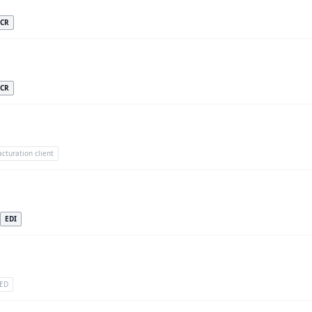
CR
CR
acturation client
EDI
ED