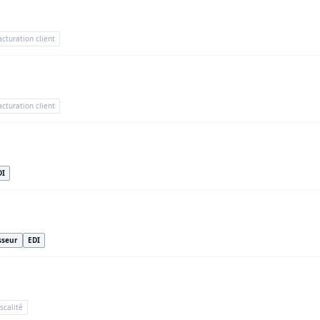
acturation client
acturation client
DI
sseur
EDI
iscalité