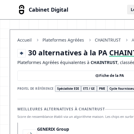
Cabinet Digital
L
Accueil
Plateformes Agréées
CHAINTRUST
A
30 alternatives à la PA
CHAIN
Plateformes Agréées équivalentes à
CHAINTRUST
, classé
Fiche de la PA
PROFIL DE RÉFÉRENCE
Spécialiste EDI
ETI / GE
PME
Cycle fournisse
MEILLEURES ALTERNATIVES À CHAINTRUST
Score de ressemblance établi via un algorithme maison. Les chips en sur
GENERIX Group