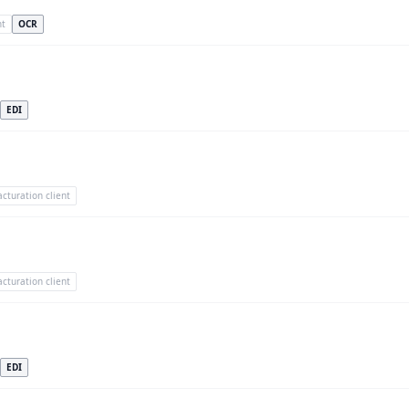
nt
OCR
EDI
acturation client
acturation client
EDI