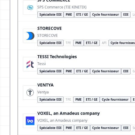
SPS Commerce (TIE KINETIX)
Spécialiste EDI
PME
ETI / GE
Cycle fournisseur
EDI
L
STORECOVE
STORECOVE
Spécialiste EDI
TPE
PME
ETI / GE
API
Cycle fournisse
TESSI Technologies
Tessi
Spécialiste EDI
PME
ETI / GE
Cycle fournisseur
EDI
G
VENTYA
Ventya
Spécialiste EDI
TPE
PME
ETI / GE
Cycle fournisseur
E
VOXEL, an Amadeus company
VOXEL, an Amadeus company
Spécialiste EDI
PME
ETI / GE
Cycle fournisseur
EDI
S