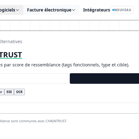
ogiciels
Facture électronique
Intégrateurs
NOUVEAU
lternatives
TRUST
es par score de ressemblance (tags fonctionnels, type et cible).
ur
EDI
OCR
brillance sont communes avec CHAINTRUST.