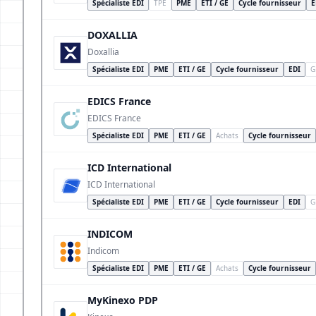
Spécialiste EDI
TPE
PME
ETI / GE
Cycle fournisseur
E
DOXALLIA
Doxallia
Spécialiste EDI
PME
ETI / GE
Cycle fournisseur
EDI
G
EDICS France
EDICS France
Spécialiste EDI
PME
ETI / GE
Achats
Cycle fournisseur
ICD International
ICD International
Spécialiste EDI
PME
ETI / GE
Cycle fournisseur
EDI
G
INDICOM
Indicom
Spécialiste EDI
PME
ETI / GE
Achats
Cycle fournisseur
MyKinexo PDP