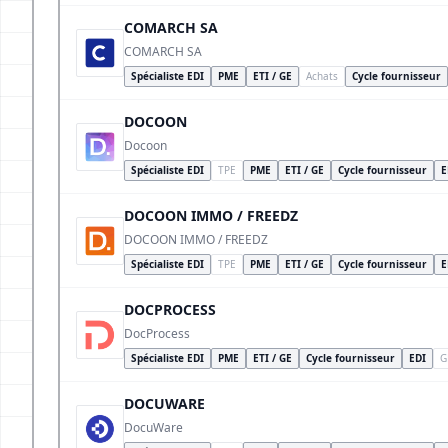
COMARCH SA
COMARCH SA
Spécialiste EDI
PME
ETI / GE
Achats
Cycle fournisseur
DOCOON
Docoon
Spécialiste EDI
TPE
PME
ETI / GE
Cycle fournisseur
E
DOCOON IMMO / FREEDZ
DOCOON IMMO / FREEDZ
Spécialiste EDI
TPE
PME
ETI / GE
Cycle fournisseur
E
DOCPROCESS
DocProcess
Spécialiste EDI
PME
ETI / GE
Cycle fournisseur
EDI
G
DOCUWARE
DocuWare