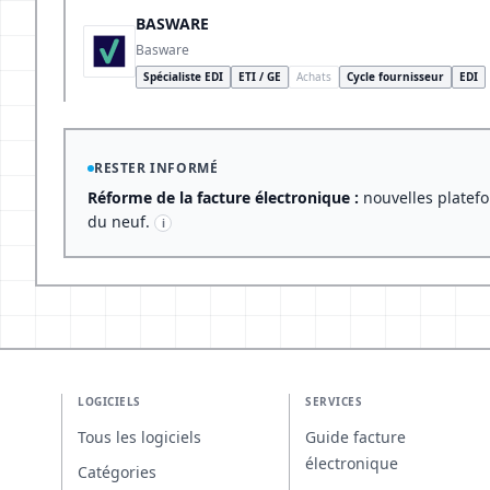
BASWARE
Basware
Spécialiste EDI
ETI / GE
Achats
Cycle fournisseur
EDI
RESTER INFORMÉ
Réforme de la facture électronique :
nouvelles platefo
du neuf.
i
LOGICIELS
SERVICES
Tous les logiciels
Guide facture
électronique
Catégories