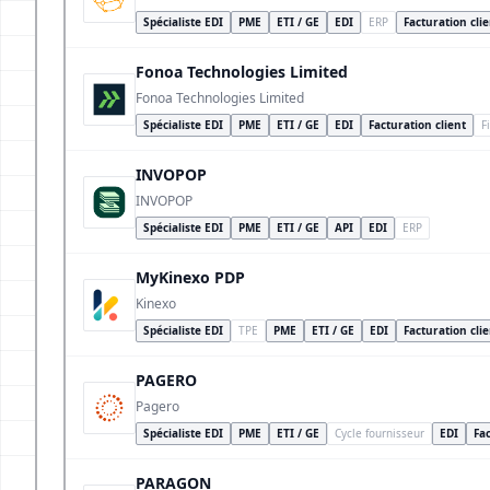
Spécialiste EDI
PME
ETI / GE
EDI
ERP
Facturation cli
Fonoa Technologies Limited
Fonoa Technologies Limited
Spécialiste EDI
PME
ETI / GE
EDI
Facturation client
F
INVOPOP
INVOPOP
Spécialiste EDI
PME
ETI / GE
API
EDI
ERP
MyKinexo PDP
Kinexo
Spécialiste EDI
TPE
PME
ETI / GE
EDI
Facturation cli
PAGERO
Pagero
Spécialiste EDI
PME
ETI / GE
Cycle fournisseur
EDI
Fac
PARAGON