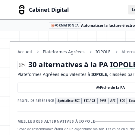
Cabinet Digital
L
Automatiser la facture électro
FORMATION IA
Accueil
Plateformes Agréées
IOPOLE
Altern
30 alternatives à la PA
IOPOL
Plateformes Agréées équivalentes à
IOPOLE
, classées par
Fiche de la PA
PROFIL DE RÉFÉRENCE
Spécialiste EDI
ETI / GE
PME
API
EDI
Fact
MEILLEURES ALTERNATIVES À IOPOLE
Score de ressemblance établi via un algorithme maison. Les chips en sur