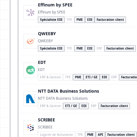
Effinum by SPEE
Effinum by SPEE
Spécialiste EDI
TPE
PME
EDI
Facturation client
QWEEBY
QWEEBY
Spécialiste EDI
TPE
PME
EDI
ERP
Facturation client
EDT
EDT
ERP & Gestion
TPE
PME
ETI / GE
EDI
ERP
Facturatio
NTT DATA Business Solutions
NTT DATA Business Solutions
ERP & Gestion
ETI / GE
EDI
ERP
Facturation client
SCRIBEE
SCRIBEE
Logiciel de facturation
TPE
PME
API
Facturation client