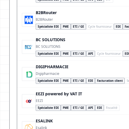
B2BRouter
B2BRouter
Spécialiste EDI
PME
ETI / GE
Cycle fournisseur
EDI
Fac
BC SOLUTIONS
BC SOLUTIONS
Spécialiste EDI
PME
ETI / GE
API
Cycle fournisseur
ED
DIGIPHARMACIE
Digipharmacie
Spécialiste EDI
PME
ETI / GE
EDI
Facturation client
S
EEZI powered by VAT IT
EEZI
Spécialiste EDI
PME
ETI / GE
API
EDI
Fiscalité
ESALINK
Esalink