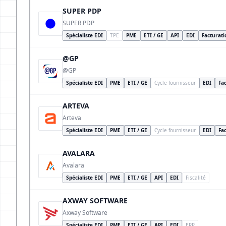
SUPER PDP
SUPER PDP
Spécialiste EDI
TPE
PME
ETI / GE
API
EDI
Facturati
@GP
@GP
Spécialiste EDI
PME
ETI / GE
Cycle fournisseur
EDI
Fac
ARTEVA
Arteva
Spécialiste EDI
PME
ETI / GE
Cycle fournisseur
EDI
Fac
AVALARA
Avalara
Spécialiste EDI
PME
ETI / GE
API
EDI
Fiscalité
AXWAY SOFTWARE
Axway Software
Spécialiste EDI
PME
ETI / GE
API
EDI
ERP