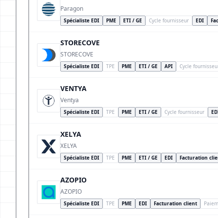
Paragon
Spécialiste EDI
PME
ETI / GE
Cycle fournisseur
EDI
Fac
STORECOVE
STORECOVE
Spécialiste EDI
TPE
PME
ETI / GE
API
Cycle fournisseu
VENTYA
Ventya
Spécialiste EDI
TPE
PME
ETI / GE
Cycle fournisseur
ED
XELYA
XELYA
Spécialiste EDI
TPE
PME
ETI / GE
EDI
Facturation cli
AZOPIO
AZOPIO
Spécialiste EDI
TPE
PME
EDI
Facturation client
Paiem