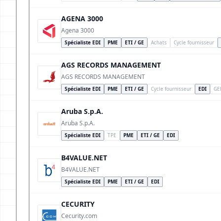
AGENA 3000
Agena 3000
Spécialiste EDI
PME
ETI / GE
Achats
Cycle fournisseur
AGS RECORDS MANAGEMENT
AGS RECORDS MANAGEMENT
Spécialiste EDI
PME
ETI / GE
Cycle fournisseur
EDI
GE
Aruba S.p.A.
Aruba S.p.A.
Spécialiste EDI
TPE
PME
ETI / GE
EDI
B4VALUE.NET
B4VALUE.NET
Spécialiste EDI
PME
ETI / GE
EDI
CECURITY
Cecurity.com