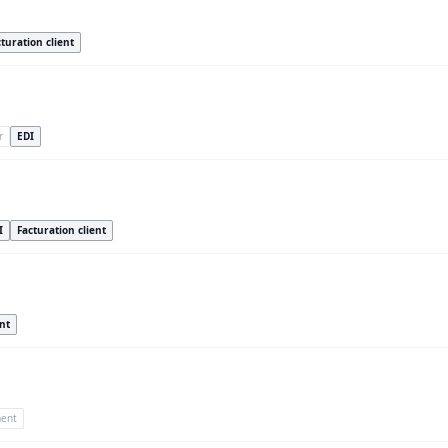
turation client
r
EDI
I
Facturation client
ent
ent