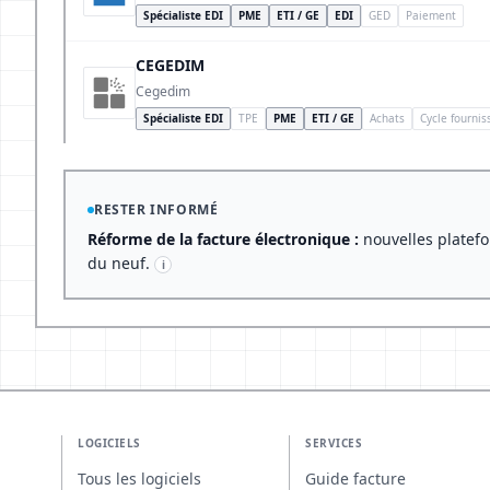
Spécialiste EDI
PME
ETI / GE
EDI
GED
Paiement
CEGEDIM
Cegedim
Spécialiste EDI
TPE
PME
ETI / GE
Achats
Cycle fournis
RESTER INFORMÉ
Réforme de la facture électronique :
nouvelles platefo
du neuf.
i
LOGICIELS
SERVICES
Tous les logiciels
Guide facture