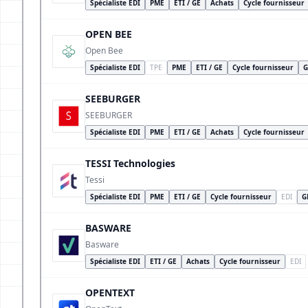
Spécialiste EDI
PME
ETI / GE
Achats
Cycle fournisseur
OPEN BEE
Open Bee
Spécialiste EDI
TPE
PME
ETI / GE
Cycle fournisseur
G
SEEBURGER
SEEBURGER
Spécialiste EDI
PME
ETI / GE
Achats
Cycle fournisseur
TESSI Technologies
Tessi
Spécialiste EDI
PME
ETI / GE
Cycle fournisseur
EDI
G
BASWARE
Basware
Spécialiste EDI
ETI / GE
Achats
Cycle fournisseur
EDI
OPENTEXT