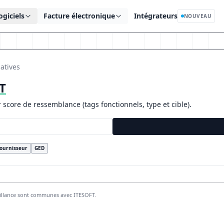
ogiciels
Facture électronique
Intégrateurs
NOUVEAU
atives
T
r score de ressemblance (tags fonctionnels, type et cible).
fournisseur
GED
rillance sont communes avec ITESOFT.