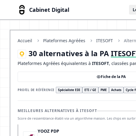
Cabinet Digital
L
Accueil
Plateformes Agréées
ITESOFT
Altern
30 alternatives à la PA
ITESOF
Plateformes Agréées équivalentes à
ITESOFT
, classées pa
Fiche de la PA
PROFIL DE RÉFÉRENCE
Spécialiste EDI
ETI / GE
PME
Achats
Cycle 
MEILLEURES ALTERNATIVES À ITESOFT
Score de ressemblance établi via un algorithme maison. Les chips en surb
YOOZ PDP