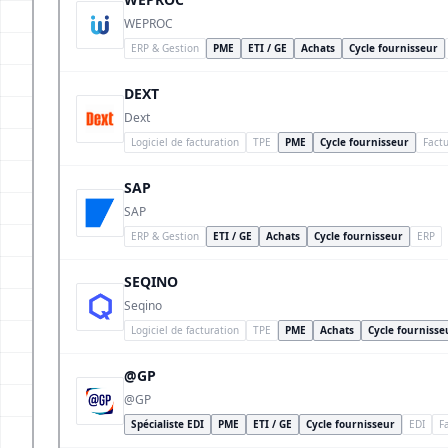
WEPROC
ERP & Gestion
PME
ETI / GE
Achats
Cycle fournisseur
DEXT
Dext
Logiciel de facturation
TPE
PME
Cycle fournisseur
Factu
SAP
SAP
ERP & Gestion
ETI / GE
Achats
Cycle fournisseur
ERP
SEQINO
Seqino
Logiciel de facturation
TPE
PME
Achats
Cycle fournisse
@GP
@GP
Spécialiste EDI
PME
ETI / GE
Cycle fournisseur
EDI
F