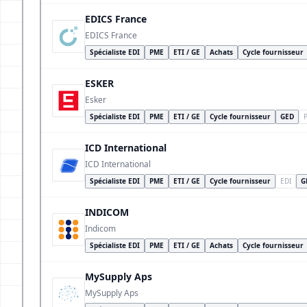
EDICS France
EDICS France
Spécialiste EDI
PME
ETI / GE
Achats
Cycle fournisseur
ESKER
Esker
Spécialiste EDI
PME
ETI / GE
Cycle fournisseur
GED
ICD International
ICD International
Spécialiste EDI
PME
ETI / GE
Cycle fournisseur
EDI
G
INDICOM
Indicom
Spécialiste EDI
PME
ETI / GE
Achats
Cycle fournisseur
MySupply Aps
MySupply Aps