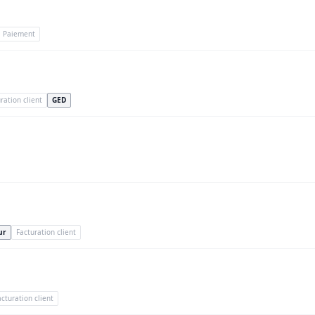
Paiement
ration client
GED
ur
Facturation client
acturation client