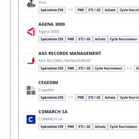
Yooz
Spécialiste EDI
TPE
PME
ETI / GE
Achats
Cycle fourn
AGENA 3000
Agena 3000
Spécialiste EDI
PME
ETI / GE
Achats
Cycle fournisseur
AGS RECORDS MANAGEMENT
AGS RECORDS MANAGEMENT
Spécialiste EDI
PME
ETI / GE
Cycle fournisseur
EDI
G
CEGEDIM
Cegedim
Spécialiste EDI
TPE
PME
ETI / GE
Achats
Cycle fourn
COMARCH SA
COMARCH SA
Spécialiste EDI
PME
ETI / GE
Achats
Cycle fournisseur