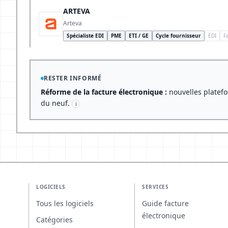
ARTEVA
Arteva
Spécialiste EDI
PME
ETI / GE
Cycle fournisseur
EDI
F
RESTER INFORMÉ
Réforme de la facture électronique :
nouvelles platefo
du neuf.
i
LOGICIELS
SERVICES
Tous les logiciels
Guide facture
électronique
Catégories