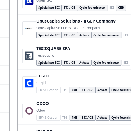
OpenText
Spécialiste EDI
ETI / GE
Cycle fournisseur
EDI
GED
OpusCapita Solutions - a GEP Company
OpusCapita Solutions - a GEP Company
Spécialiste EDI
ETI / GE
Achats
Cycle fournisseur
EDI
TESISQUARE SPA
Tesisquare
Spécialiste EDI
ETI / GE
Achats
Cycle fournisseur
EDI
CEGID
Cegid
ERP & Gestion
TPE
PME
ETI / GE
Achats
Cycle fourni
ODOO
Odoo
ERP & Gestion
TPE
PME
ETI / GE
Achats
Cycle fourni
WEPROC