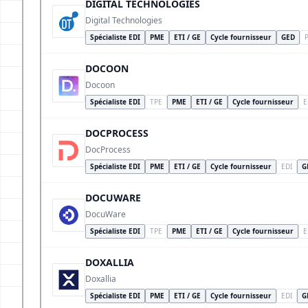
DIGITAL TECHNOLOGIES
Digital Technologies
Spécialiste EDI
PME
ETI / GE
Cycle fournisseur
GED
DOCOON
Docoon
Spécialiste EDI
TPE
PME
ETI / GE
Cycle fournisseur
E
DOCPROCESS
DocProcess
Spécialiste EDI
PME
ETI / GE
Cycle fournisseur
EDI
G
DOCUWARE
DocuWare
Spécialiste EDI
TPE
PME
ETI / GE
Cycle fournisseur
E
DOXALLIA
Doxallia
Spécialiste EDI
PME
ETI / GE
Cycle fournisseur
EDI
G