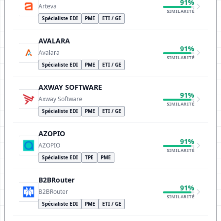
91%
Arteva
SIMILARITÉ
Spécialiste EDI
PME
ETI / GE
AVALARA
91%
Avalara
SIMILARITÉ
Spécialiste EDI
PME
ETI / GE
AXWAY SOFTWARE
91%
Axway Software
SIMILARITÉ
Spécialiste EDI
PME
ETI / GE
AZOPIO
91%
AZOPIO
SIMILARITÉ
Spécialiste EDI
TPE
PME
B2BRouter
91%
B2BRouter
SIMILARITÉ
Spécialiste EDI
PME
ETI / GE