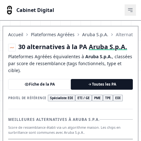
Cabinet Digital
Ouvr
Accueil
Plateformes Agréées
Aruba S.p.A.
Alternatives
30 alternatives à la PA
Aruba S.p.A.
Plateformes Agréées équivalentes à
Aruba S.p.A.
, classées
par score de ressemblance (tags fonctionnels, type et
cible).
Fiche de la PA
Toutes les PA
PROFIL DE RÉFÉRENCE
Spécialiste EDI
ETI / GE
PME
TPE
EDI
MEILLEURES ALTERNATIVES À ARUBA S.P.A.
Score de ressemblance établi via un algorithme maison. Les chips en
surbrillance sont communes avec Aruba S.p.A..