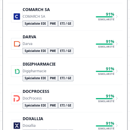
COMARCH SA
91%
COMARCH SA
SIMILARITÉ
Spécialiste EDI
PME
ETI / GE
DARVA
91%
Darva
SIMILARITÉ
Spécialiste EDI
PME
ETI / GE
DIGIPHARMACIE
91%
Digipharmacie
SIMILARITÉ
Spécialiste EDI
PME
ETI / GE
DOCPROCESS
91%
DocProcess
SIMILARITÉ
Spécialiste EDI
PME
ETI / GE
DOXALLIA
91%
Doxallia
SIMILARITÉ