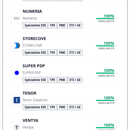
NUMERIA
100%
NU
Numeria
SIMILARITÉ
Spécialiste EDI
TPE
PME
ETI / GE
STORECOVE
100%
STORECOVE
SIMILARITÉ
Spécialiste EDI
TPE
PME
ETI / GE
SUPER PDP
100%
SUPER PDP
SIMILARITÉ
Spécialiste EDI
TPE
PME
ETI / GE
TENOR
100%
Tenor Solutions
SIMILARITÉ
Spécialiste EDI
TPE
PME
ETI / GE
VENTYA
100%
Ventya