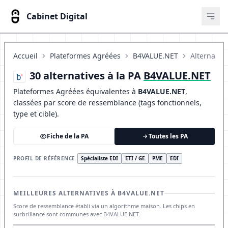
Cabinet Digital
Ouvr
Accueil
Plateformes Agréées
B4VALUE.NET
Alternative
30 alternatives à la PA
B4VALUE.NET
Plateformes Agréées équivalentes à
B4VALUE.NET
,
classées par score de ressemblance (tags fonctionnels,
type et cible).
Fiche de la PA
Toutes les PA
PROFIL DE RÉFÉRENCE
Spécialiste EDI
ETI / GE
PME
EDI
MEILLEURES ALTERNATIVES À B4VALUE.NET
Score de ressemblance établi via un algorithme maison. Les chips en
surbrillance sont communes avec B4VALUE.NET.