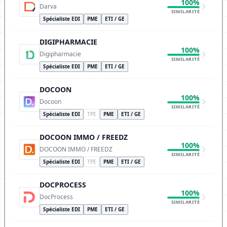
100%
Darva
SIMILARITÉ
Spécialiste EDI
PME
ETI / GE
DIGIPHARMACIE
100%
Digipharmacie
SIMILARITÉ
Spécialiste EDI
PME
ETI / GE
DOCOON
100%
Docoon
SIMILARITÉ
Spécialiste EDI
TPE
PME
ETI / GE
DOCOON IMMO / FREEDZ
100%
DOCOON IMMO / FREEDZ
SIMILARITÉ
Spécialiste EDI
TPE
PME
ETI / GE
DOCPROCESS
100%
DocProcess
SIMILARITÉ
Spécialiste EDI
PME
ETI / GE