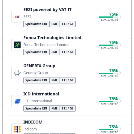
EEZI powered by VAT IT
75%
EEZI
SIMILARITÉ
Spécialiste EDI
PME
ETI / GE
Fonoa Technologies Limited
75%
Fonoa Technologies Limited
SIMILARITÉ
Spécialiste EDI
PME
ETI / GE
GENERIX Group
75%
Generix Group
SIMILARITÉ
Spécialiste EDI
PME
ETI / GE
ICD International
75%
ICD International
SIMILARITÉ
Spécialiste EDI
PME
ETI / GE
INDICOM
75%
Indicom
SIMILARITÉ