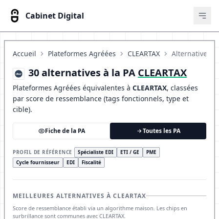
Cabinet Digital
Ouvr
Accueil
Plateformes Agréées
CLEARTAX
Alternatives
30 alternatives à la PA
CLEARTAX
Plateformes Agréées équivalentes à
CLEARTAX
, classées
par score de ressemblance (tags fonctionnels, type et
cible).
Fiche de la PA
Toutes les PA
PROFIL DE RÉFÉRENCE
Spécialiste EDI
ETI / GE
PME
Cycle fournisseur
EDI
Fiscalité
MEILLEURES ALTERNATIVES À CLEARTAX
Score de ressemblance établi via un algorithme maison. Les chips en
surbrillance sont communes avec CLEARTAX.