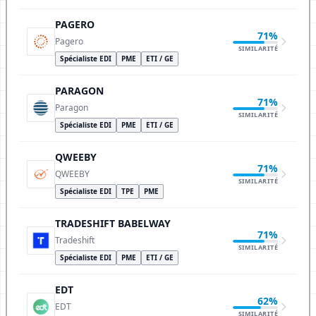
PAGERO
71%
Pagero
SIMILARITÉ
Spécialiste EDI
PME
ETI / GE
PARAGON
71%
Paragon
SIMILARITÉ
Spécialiste EDI
PME
ETI / GE
QWEEBY
71%
QWEEBY
SIMILARITÉ
Spécialiste EDI
TPE
PME
TRADESHIFT BABELWAY
71%
Tradeshift
SIMILARITÉ
Spécialiste EDI
PME
ETI / GE
EDT
62%
EDT
SIMILARITÉ