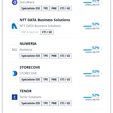
52%
DocuWare
SIMILARITÉ
Spécialiste EDI
TPE
PME
ETI / GE
NTT DATA Business Solutions
52%
NTT DATA Business Solutions
SIMILARITÉ
ERP & Gestion
ETI / GE
NUMERIA
52%
NU
Numeria
SIMILARITÉ
Spécialiste EDI
TPE
PME
ETI / GE
STORECOVE
52%
STORECOVE
SIMILARITÉ
Spécialiste EDI
TPE
PME
ETI / GE
TENOR
52%
Tenor Solutions
SIMILARITÉ
Spécialiste EDI
TPE
PME
ETI / GE