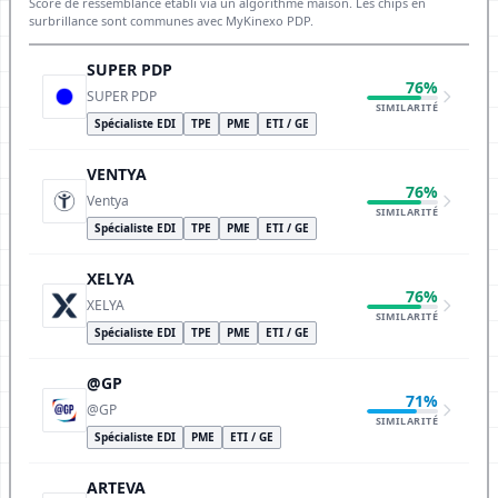
Score de ressemblance établi via un algorithme maison. Les chips en
surbrillance sont communes avec MyKinexo PDP.
SUPER PDP
76%
SUPER PDP
SIMILARITÉ
Spécialiste EDI
TPE
PME
ETI / GE
VENTYA
76%
Ventya
SIMILARITÉ
Spécialiste EDI
TPE
PME
ETI / GE
XELYA
76%
XELYA
SIMILARITÉ
Spécialiste EDI
TPE
PME
ETI / GE
@GP
71%
@GP
SIMILARITÉ
Spécialiste EDI
PME
ETI / GE
ARTEVA