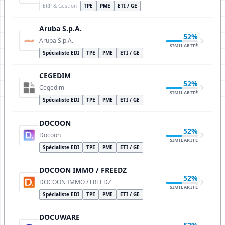
ERP & Gestion
TPE
PME
ETI / GE
Aruba S.p.A.
52%
Aruba S.p.A.
SIMILARITÉ
Spécialiste EDI
TPE
PME
ETI / GE
CEGEDIM
52%
Cegedim
SIMILARITÉ
Spécialiste EDI
TPE
PME
ETI / GE
DOCOON
52%
Docoon
SIMILARITÉ
Spécialiste EDI
TPE
PME
ETI / GE
DOCOON IMMO / FREEDZ
52%
DOCOON IMMO / FREEDZ
SIMILARITÉ
Spécialiste EDI
TPE
PME
ETI / GE
DOCUWARE