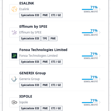
ESALINK
71%
Esalink
SIMILARITÉ
Spécialiste EDI
PME
ETI / GE
Effinum by SPEE
71%
Effinum by SPEE
SIMILARITÉ
Spécialiste EDI
TPE
PME
Fonoa Technologies Limited
71%
Fonoa Technologies Limited
SIMILARITÉ
Spécialiste EDI
PME
ETI / GE
GENERIX Group
71%
Generix Group
SIMILARITÉ
Spécialiste EDI
PME
ETI / GE
IOPOLE
71%
Iopole
SIMILARITÉ
Spécialiste EDI
PME
ETI / GE