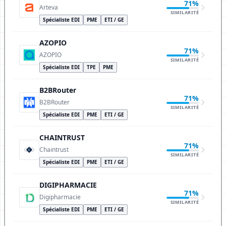
71%
Arteva
SIMILARITÉ
Spécialiste EDI
PME
ETI / GE
AZOPIO
71%
AZOPIO
SIMILARITÉ
Spécialiste EDI
TPE
PME
B2BRouter
71%
B2BRouter
SIMILARITÉ
Spécialiste EDI
PME
ETI / GE
CHAINTRUST
71%
Chaintrust
SIMILARITÉ
Spécialiste EDI
PME
ETI / GE
DIGIPHARMACIE
71%
Digipharmacie
SIMILARITÉ
Spécialiste EDI
PME
ETI / GE