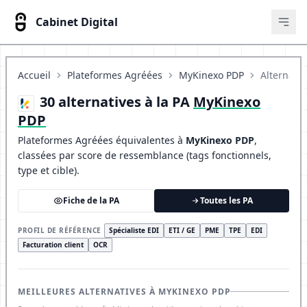
Cabinet Digital
Ouvr
Accueil
Plateformes Agréées
MyKinexo PDP
Alternativ
30 alternatives à la PA
MyKinexo
PDP
Plateformes Agréées équivalentes à
MyKinexo PDP
,
classées par score de ressemblance (tags fonctionnels,
type et cible).
Fiche de la PA
Toutes les PA
PROFIL DE RÉFÉRENCE
Spécialiste EDI
ETI / GE
PME
TPE
EDI
Facturation client
OCR
MEILLEURES ALTERNATIVES À MYKINEXO PDP