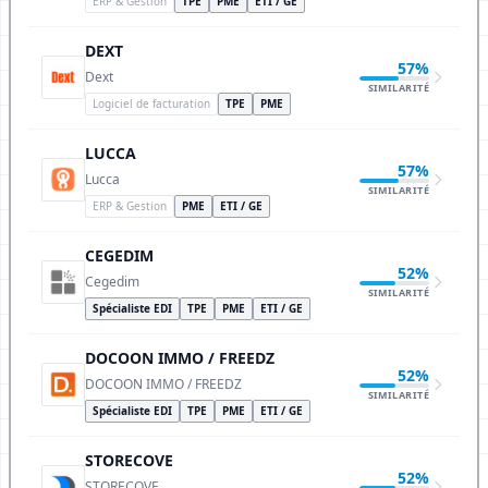
ERP & Gestion
TPE
PME
ETI / GE
DEXT
57%
Dext
SIMILARITÉ
Logiciel de facturation
TPE
PME
LUCCA
57%
Lucca
SIMILARITÉ
ERP & Gestion
PME
ETI / GE
CEGEDIM
52%
Cegedim
SIMILARITÉ
Spécialiste EDI
TPE
PME
ETI / GE
DOCOON IMMO / FREEDZ
52%
DOCOON IMMO / FREEDZ
SIMILARITÉ
Spécialiste EDI
TPE
PME
ETI / GE
STORECOVE
52%
STORECOVE