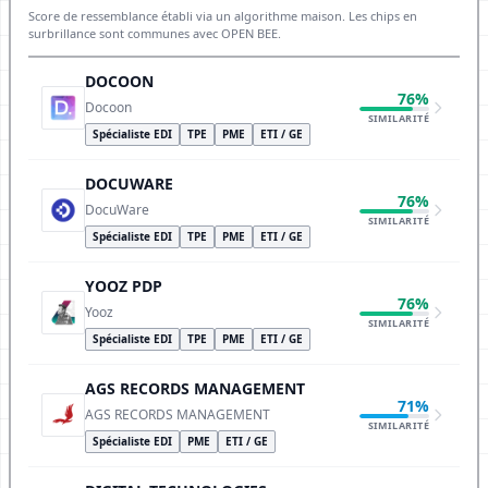
Score de ressemblance établi via un algorithme maison. Les chips en
surbrillance sont communes avec OPEN BEE.
DOCOON
76%
Docoon
SIMILARITÉ
Spécialiste EDI
TPE
PME
ETI / GE
DOCUWARE
76%
DocuWare
SIMILARITÉ
Spécialiste EDI
TPE
PME
ETI / GE
YOOZ PDP
76%
Yooz
SIMILARITÉ
Spécialiste EDI
TPE
PME
ETI / GE
AGS RECORDS MANAGEMENT
71%
AGS RECORDS MANAGEMENT
SIMILARITÉ
Spécialiste EDI
PME
ETI / GE