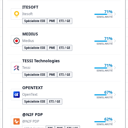
ITESOFT
71%
Itesoft
SIMILARITÉ
Spécialiste EDI
PME
ETI / GE
MEDIUS
71%
Medius
SIMILARITÉ
Spécialiste EDI
PME
ETI / GE
TESSI Technologies
71%
Tessi
SIMILARITÉ
Spécialiste EDI
PME
ETI / GE
OPENTEXT
67%
OpenText
SIMILARITÉ
Spécialiste EDI
ETI / GE
@N2F PDP
62%
@N2F PDP
SIMILARITÉ