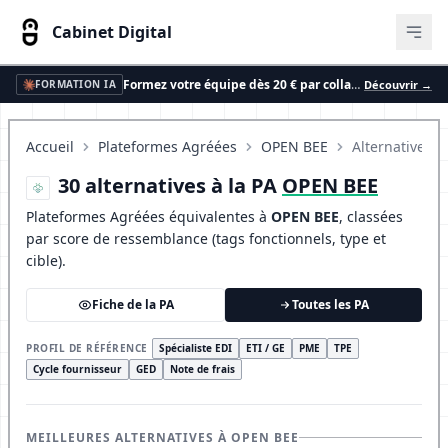
Cabinet Digital
Ouvr
Formez votre équipe dès 20 € par collaborateur et par an
Découvrir →
FORMATION IA
Accueil
Plateformes Agréées
OPEN BEE
Alternatives
30 alternatives à la PA
OPEN BEE
Plateformes Agréées équivalentes à
OPEN BEE
, classées
par score de ressemblance (tags fonctionnels, type et
cible).
Fiche de la PA
Toutes les PA
PROFIL DE RÉFÉRENCE
Spécialiste EDI
ETI / GE
PME
TPE
Cycle fournisseur
GED
Note de frais
MEILLEURES ALTERNATIVES À OPEN BEE