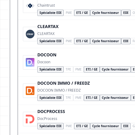
Chaintrust
Spécialiste EDI
PME
ETI / GE
Cycle fournisseur
EDI
O
CLEARTAX
CLEARTAX
Spécialiste EDI
PME
ETI / GE
Cycle fournisseur
EDI
F
DOCOON
Docoon
Spécialiste EDI
TPE
PME
ETI / GE
Cycle fournisseur
E
DOCOON IMMO / FREEDZ
DOCOON IMMO / FREEDZ
Spécialiste EDI
TPE
PME
ETI / GE
Cycle fournisseur
E
DOCPROCESS
DocProcess
Spécialiste EDI
PME
ETI / GE
Cycle fournisseur
EDI
G