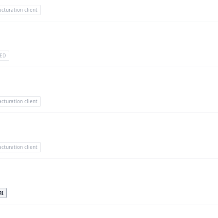
acturation client
ED
acturation client
acturation client
DI