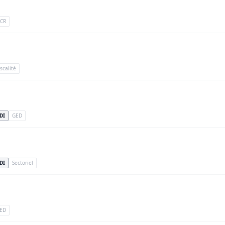
CR
iscalité
DI
GED
DI
Sectoriel
ED