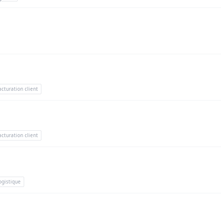
acturation client
acturation client
ogistique