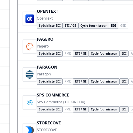
OPENTEXT
OpenText
Spécialiste EDI
ETI / GE
Cycle fournisseur
EDI
GED
PAGERO
Pagero
Spécialiste EDI
PME
ETI / GE
Cycle fournisseur
EDI
F
PARAGON
Paragon
Spécialiste EDI
PME
ETI / GE
Cycle fournisseur
EDI
F
SPS COMMERCE
SPS Commerce (TIE KINETIX)
Spécialiste EDI
PME
ETI / GE
Cycle fournisseur
EDI
L
STORECOVE
STORECOVE