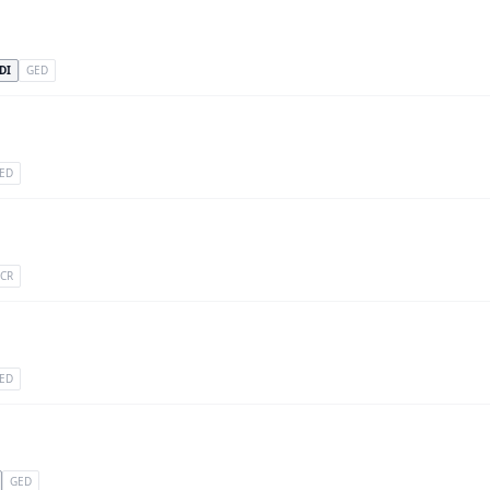
DI
GED
ED
CR
ED
GED