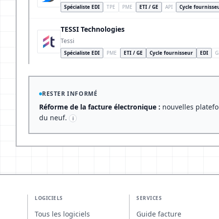
Spécialiste EDI
TPE
PME
ETI / GE
API
Cycle fournisse
TESSI Technologies
Tessi
Spécialiste EDI
PME
ETI / GE
Cycle fournisseur
EDI
G
RESTER INFORMÉ
Réforme de la facture électronique :
nouvelles platefo
du neuf.
i
LOGICIELS
SERVICES
Tous les logiciels
Guide facture