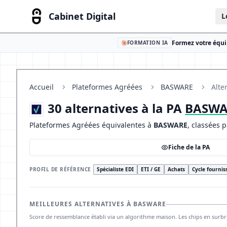
Cabinet Digital
L
Formez votre équip
FORMATION IA
Accueil
Plateformes Agréées
BASWARE
Alte
30 alternatives à la PA
BASWA
Plateformes Agréées équivalentes à
BASWARE
, classées 
Fiche de la PA
PROFIL DE RÉFÉRENCE
Spécialiste EDI
ETI / GE
Achats
Cycle fournis
MEILLEURES ALTERNATIVES À BASWARE
Score de ressemblance établi via un algorithme maison. Les chips en sur