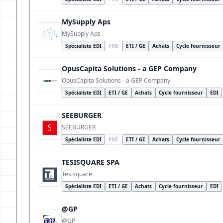
MySupply Aps
MySupply Aps
Spécialiste EDI
PME
ETI / GE
Achats
Cycle fournisseur
OpusCapita Solutions - a GEP Company
OpusCapita Solutions - a GEP Company
Spécialiste EDI
ETI / GE
Achats
Cycle fournisseur
EDI
SEEBURGER
SEEBURGER
Spécialiste EDI
PME
ETI / GE
Achats
Cycle fournisseur
TESISQUARE SPA
Tesisquare
Spécialiste EDI
ETI / GE
Achats
Cycle fournisseur
EDI
@GP
@GP