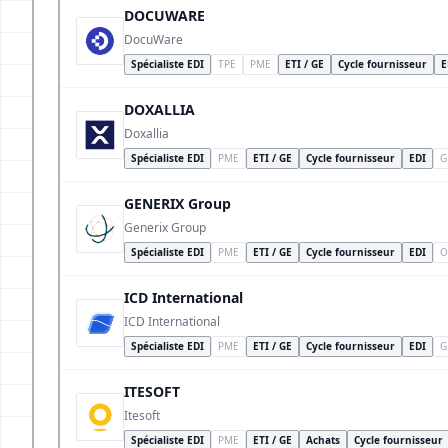
DOCUWARE
DocuWare
Spécialiste EDI
TPE
PME
ETI / GE
Cycle fournisseur
E
DOXALLIA
Doxallia
Spécialiste EDI
PME
ETI / GE
Cycle fournisseur
EDI
G
GENERIX Group
Generix Group
Spécialiste EDI
PME
ETI / GE
Cycle fournisseur
EDI
O
ICD International
ICD International
Spécialiste EDI
PME
ETI / GE
Cycle fournisseur
EDI
G
ITESOFT
Itesoft
Spécialiste EDI
PME
ETI / GE
Achats
Cycle fournisseur