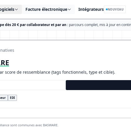
ogiciels
Facture électronique
Intégrateurs
NOUVEAU
e dès 20 € par collaborateur et par an
: parcours complet, mis à jour en contin
rnatives
RE
par score de ressemblance (tags fonctionnels, type et cible).
seur
EDI
brillance sont communes avec BASWARE.