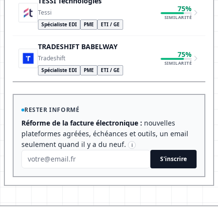
TESSI Technologies
75%
Tessi
SIMILARITÉ
Spécialiste EDI
PME
ETI / GE
TRADESHIFT BABELWAY
75%
Tradeshift
SIMILARITÉ
Spécialiste EDI
PME
ETI / GE
RESTER INFORMÉ
Réforme de la facture électronique :
nouvelles
plateformes agréées, échéances et outils, un email
seulement quand il y a du neuf.
i
S'inscrire