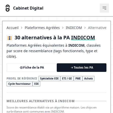
Cabinet Digital
Ouvr
Accueil
Plateformes Agréées
INDICOM
Alternatives
30 alternatives à la PA
INDICOM
Plateformes Agréées équivalentes à
INDICOM
, classées
par score de ressemblance (tags fonctionnels, type et
cible).
Fiche de la PA
Toutes les PA
PROFIL DE RÉFÉRENCE
Spécialiste EDI
ETI / GE
PME
Achats
Cycle fournisseur
EDI
MEILLEURES ALTERNATIVES À INDICOM
Score de ressemblance établi via un algorithme maison. Les chips en
surbrillance sont communes avec INDICOM.