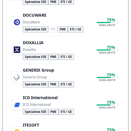
Spécialiste EDI
PME
ETI / GE
DOCUWARE
75%
DocuWare
SIMILARITÉ
Spécialiste EDI
TPE
PME
ETI / GE
DOXALLIA
75%
Doxallia
SIMILARITÉ
Spécialiste EDI
PME
ETI / GE
GENERIX Group
75%
Generix Group
SIMILARITÉ
Spécialiste EDI
PME
ETI / GE
ICD International
75%
ICD International
SIMILARITÉ
Spécialiste EDI
PME
ETI / GE
ITESOFT
75%