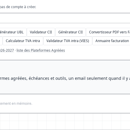
pas de compte à créer.
énérateur UBL
Validateur CII
Générateur CII
Convertisseur PDF vers F
Calculateur TVA intra
Validateur TVA intra (VIES)
Annuaire facturation
026-2027
·
liste des Plateformes Agréées
rmes agréées, échéances et outils, un email seulement quand il y 
aitement en mémoire.