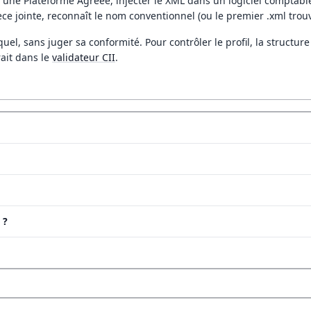
une Plateforme Agréée, injecter le XML dans un logiciel comptable 
ce jointe, reconnaît le nom conventionnel (ou le premier .xml trouvé
l quel, sans juger sa conformité. Pour contrôler le profil, la structu
rait dans le
validateur CII
.
 ?