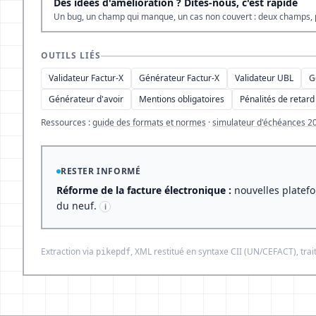
Des idées d'amélioration ? Dites-nous, c'est rapide
Un bug, un champ qui manque, un cas non couvert : deux champs, 
OUTILS LIÉS
Validateur Factur-X
Générateur Factur-X
Validateur UBL
G
Générateur d'avoir
Mentions obligatoires
Pénalités de retard
Ressources :
guide des formats et normes
·
simulateur d'échéances 2
RESTER INFORMÉ
Réforme de la facture électronique :
nouvelles platefo
du neuf.
i
Extraction via
, XML restitué en syntaxe CII (UN/CEFACT), tr
pikepdf